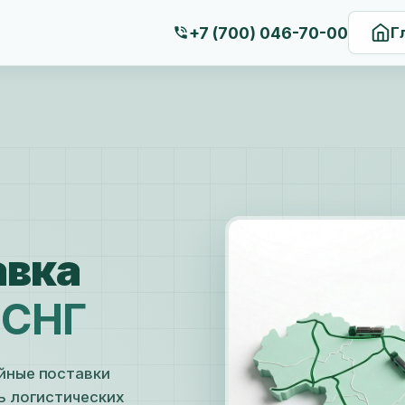
+7 (700) 046-70-00
Г
авка
 СНГ
йные поставки
ь логистических