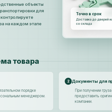
водственные объекты
транспортировки для
Точно в срок
 контролируете
Доставка до дверей и
за на каждом этапе
со склада
ема товара
Документы для п
2
бязательном порядке
При получении груза
рсональным менеджером.
предоставить оригин
компании.