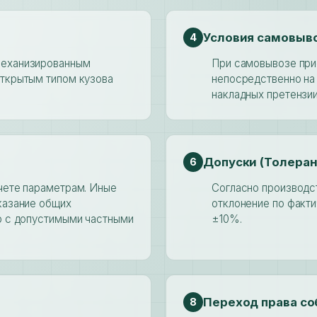
Условия самовыв
4
механизированным
При самовывозе при
открытым типом кузова
непосредственно на 
накладных претензи
Допуски (Толеран
6
чете параметрам. Иные
Согласно производс
казание общих
отклонение по факти
р с допустимыми частными
±10%.
Переход права с
8