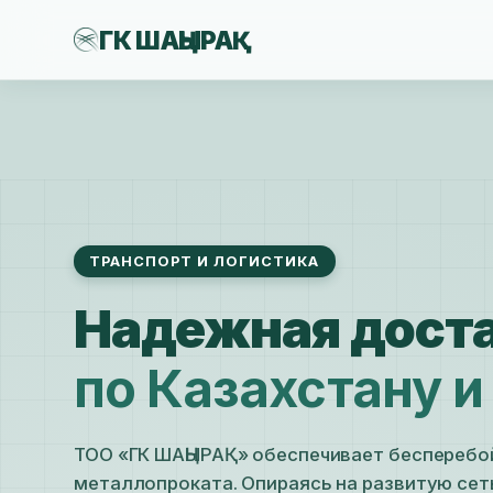
ГК ШАҢЫРАҚ
Перейти
к
содержимому
ТРАНСПОРТ И ЛОГИСТИКА
Надежная дост
по Казахстану и
ТОО «ГК ШАҢЫРАҚ» обеспечивает бесперебо
металлопроката. Опираясь на развитую сет